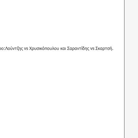
ρο:Λούντζης vs Χρυσικόπουλου και Σαραντίδης vs Σκαρτσή.