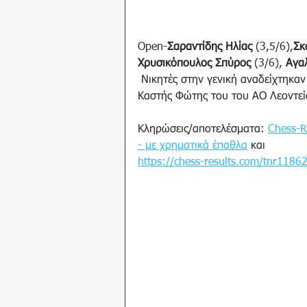
Open-
Σαραντίδης Ηλίας
 (3,5/6),
Σκ
Χρυσικόπουλος Σπύρος
 (3/6), 
Αγαλ
 Νικητές στην γενική αναδείχτηκαν οι: Γιαννόπουλος Ιάσονας του ΑΣΟ Αιγιαλείας, 
Καστής Φώτης του του ΑΟ Λεοντείο
Κληρώσεις/αποτελέσματα: 
Chess-R
- με χρηματικά έπαθλα
 και 
https://chess-results.com/tnr11